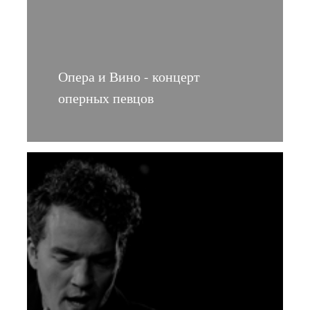
Опера и Вино - концерт
оперных певцов